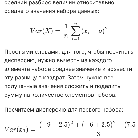
средний разброс величин относительно
среднего значения набора данных:
V
a
r
(
X
)
=
1
n
∑
i
=
1
n
(
x
i
−
μ
)
2
Простыми словами, для того, чтобы посчитать
дисперсию, нужно вычесть из каждого
элемента набора среднее значение и возвести
эту разницу в квадрат. Затем нужно все
полученные значения сложить и поделить
сумму на количество элементов набора.
Посчитаем дисперсию для первого набора:
V
a
r
(
x
1
)
=
(
7.5
(
−
9
+
+
2.5
2.5
)
2
)
2
3
+
=
(
51.5
−
6
+
2.5
)
2
+