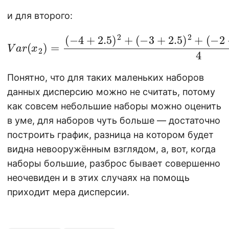
и для второго:
V
a
(
r
−
(
2
x
2
+
)
2.5
=
(
−
)
2
4
+
+
(
2.5
−
1
+
)
2
2.5
+
(
)
−
2
3
4
+
=
2.5
1.25
)
2
+
Понятно, что для таких маленьких наборов
данных дисперсию можно не считать, потому
как совсем небольшие наборы можно оценить
в уме, для наборов чуть больше — достаточно
построить график, разница на котором будет
видна невооружённым взглядом, а, вот, когда
наборы большие, разброс бывает совершенно
неочевиден и в этих случаях на помощь
приходит мера дисперсии.