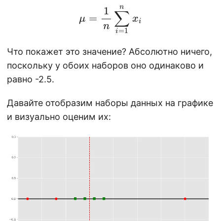
μ
=
1
n
∑
i
=
1
n
x
i
Что покажет это значение? Абсолютно ничего,
поскольку у обоих наборов оно одинаково и
равно -2.5.
Давайте отобразим наборы данных на графике
и визуально оценим их: