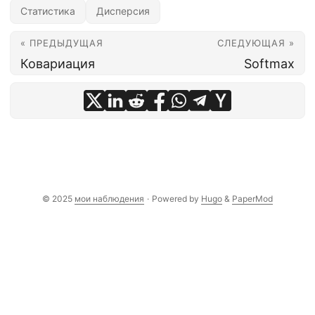
Статистика
Дисперсия
« ПРЕДЫДУЩАЯ
СЛЕДУЮЩАЯ »
Ковариация
Softmax
© 2025
мои наблюдения
·
Powered by
Hugo
&
PaperMod